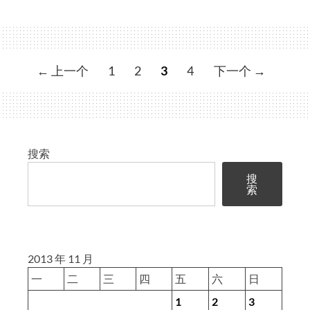
入
门
教
程
文
← 上一个
1
2
3
4
下一个 →
(18)
章
UNION
导
ALL
航
搜索
搜
索
2013 年 11 月
一
二
三
四
五
六
日
1
2
3