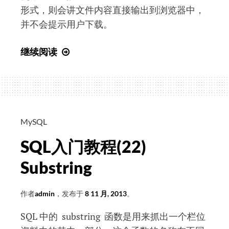
形式，则会讲文件内容直接输出到浏览器中，
并不会提示用户下载。
PHP
继续阅读
中
图
片、
文
本
MySQL
文
SQL入门教程(22)
件
下
Substring
载
作者
admin
，发布于
8 11 月, 2013
。
SQL 中的 substring 函数是用来抓出一个栏位