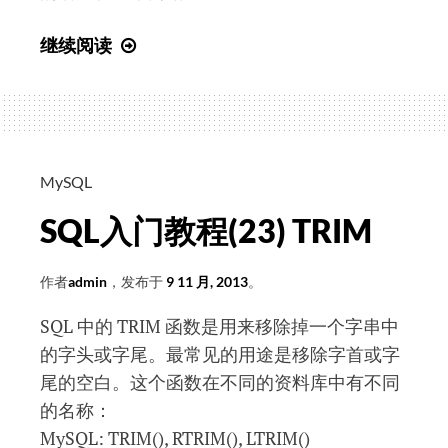
SQL
继续阅读
入
门
教
程
(24)
MySQL
Create
SQL入门教程(23) TRIM
Table
作者
admin
，发布于
9 11 月, 2013
。
SQL 中的 TRIM 函数是用来移除掉一个字串中
的字头或字尾。最常见的用途是移除字首或字
尾的空白。这个函数在不同的资料库中有不同
的名称：
MySQL: TRIM(), RTRIM(), LTRIM()