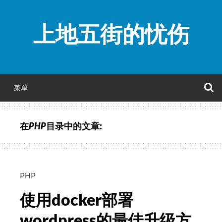
跳
至
上地五街的忧伤
正
文
菜单
在
PHP
目录中的文章:
PHP
使用docker部署
wordpress的最佳升级方