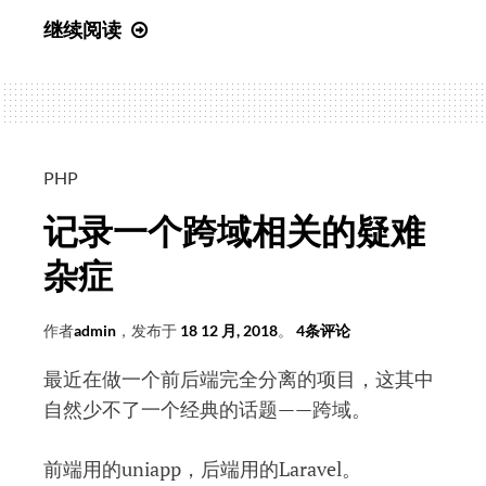
(支
继续阅读
付
宝)RSA
密
钥
调
PHP
试
记录一个跨域相关的疑难
工
具
杂症
的
一
作者
admin
，发布于
18 12 月, 2018
。
4条评论
个
最近在做一个前后端完全分离的项目，这其中
坑
自然少不了一个经典的话题——跨域。
前端用的uniapp，后端用的Laravel。