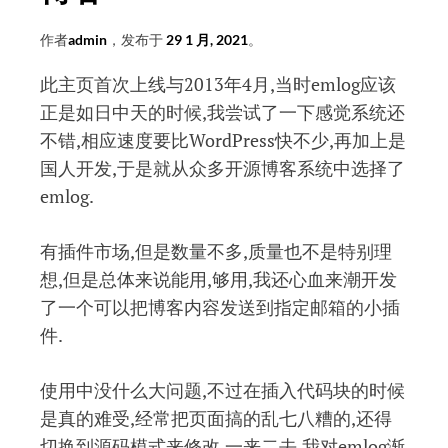
作者
admin
，发布于
29 1 月, 2021
。
此主页首次上线与2013年4月,当时emlog应该
正是如日中天的时候,我尝试了一下感觉系统还
不错,相应速度要比WordPress快不少,再加上是
国人开发,于是就从众多开源博客系统中选择了
emlog.
有插件市场,但是数量不多,质量也不是特别理
想,但是总体来说能用,够用,我还心血来潮开发
了一个可以把博客内容发送到指定邮箱的小插
件.
使用中没什么大问题,不过在插入代码块的时候
是真的难受,经常把页面搞的乱七八糟的,还得
切换到源码模式来修改.一来二去,我对emlog渐