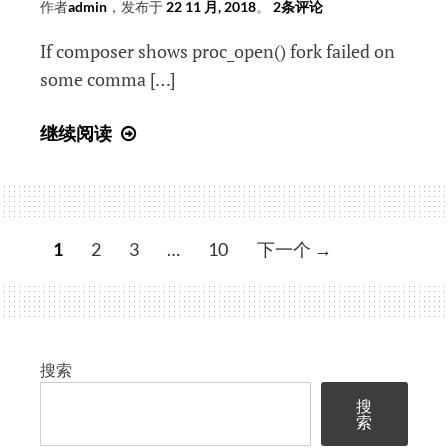
作者
admin
，发布于
22 11 月, 2018
。
2条评论
杂
If composer shows proc_open() fork failed on
症
some comma […]
proc_open():
继续阅读
fork
failed
errors
文
1
2
3
…
10
下一个 →
章
导
航
搜索
搜
索