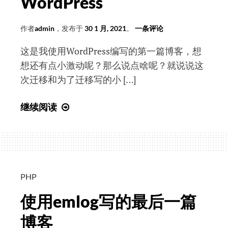
WordPress
方
法
作者
admin
，发布于
30 1 月, 2021
。
一条评论
这是我使用WordPress编写的第一篇博客，想
想还有点小激动呢？那么说点啥呢？就说说这
次迁移和为了迁移写的小 […]
终
继续阅读
于
将
emlog
迁
移
PHP
到
使用emlog写的最后一篇
了
WordPress
博客