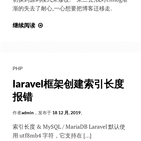
渐的失去了耐心,一心想要把博客迁移走.
使
继续阅读
用
emlog
写
的
最
PHP
后
laravel框架创建索引长度
一
篇
报错
博
客
作者
admin
，发布于
18 12 月, 2019
。
索引长度 & MySQL / MariaDB Laravel 默认使
用 utf8mb4 字符，它支持在 […]