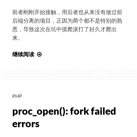
前者刚刚开始接触，用后者也从来没有做过前
后端分离的项目，正因为两个都不是特别的熟
悉，导致这次在坑中摸爬滚打了好久才爬出
来。
记
继续阅读
录
一
个
跨
域
PHP
相
proc_open(): fork failed
关
的
errors
疑
难