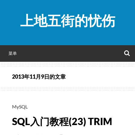
跳
至
上地五街的忧伤
正
文
菜单
2013年11月9日
的文章
MySQL
SQL入门教程(23) TRIM