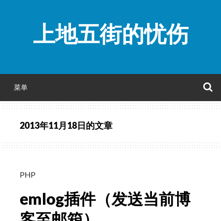
跳
至
上地五街的忧伤
正
文
菜单
2013年11月18日
的文章
PHP
emlog插件（发送当前博
客至邮箱）