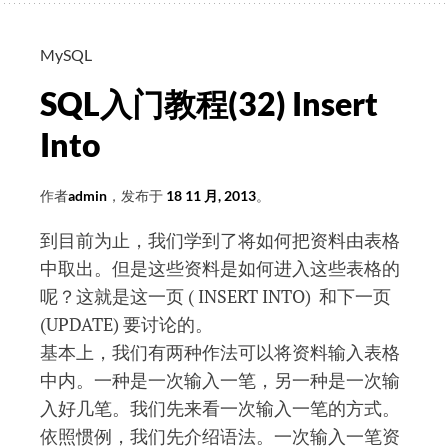
送
当
MySQL
前
SQL入门教程(32) Insert
博
客
Into
至
邮
作者
admin
，发布于
18 11 月, 2013
。
箱）
到目前为止，我们学到了将如何把资料由表格
中取出。但是这些资料是如何进入这些表格的
呢？这就是这一页 ( INSERT INTO) 和下一页
(UPDATE) 要讨论的。
基本上，我们有两种作法可以将资料输入表格
中内。一种是一次输入一笔，另一种是一次输
入好几笔。我们先来看一次输入一笔的方式。
依照惯例，我们先介绍语法。一次输入一笔资