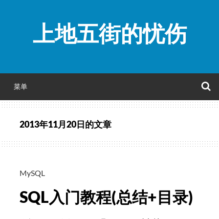
跳
至
上地五街的忧伤
正
文
菜单
2013年11月20日
的文章
MySQL
SQL入门教程(总结+目录)