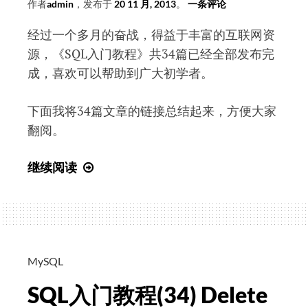
作者
admin
，发布于
20 11 月, 2013
。
一条评论
经过一个多月的奋战，得益于丰富的互联网资
源，《SQL入门教程》共34篇已经全部发布完
成，喜欢可以帮助到广大初学者。
下面我将34篇文章的链接总结起来，方便大家
翻阅。
SQL
继续阅读
入
门
教
程
(总
MySQL
结
SQL入门教程(34) Delete
+目