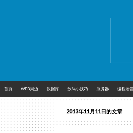
跳
至
正
文
首页
WEB周边
数据库
数码小技巧
服务器
编程语
2013年11月11日
的文章