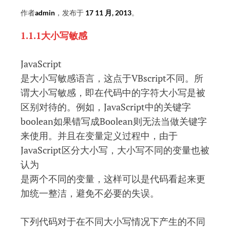
（1.1
作者
admin
，发布于
17 11 月, 2013
。
词
法
1.1.1大小写敏感
结
构-1.1.2
JavaScript
注
是大小写敏感语言，这点于VBscript不同。所
释
谓大小写敏感，即在代码中的字符大小写是被
符）
区别对待的。例如，JavaScript中的关键字
boolean如果错写成Boolean则无法当做关键字
来使用。并且在变量定义过程中，由于
JavaScript区分大小写，大小写不同的变量也被
认为
是两个不同的变量，这样可以是代码看起来更
加统一整洁，避免不必要的失误。
下列代码对于在不同大小写情况下产生的不同