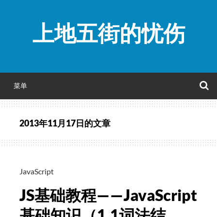
跳
至
上地五街的忧伤
正
文
菜单
2013年11月17日
的文章
JavaScript
JS基础教程——JavaScript
基础知识（1.1词法结