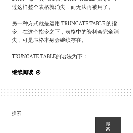
构-1.1.1
过这样整个表格就消失，而无法再被用了。
大
小
另一种方式就是运用 TRUNCATE TABLE 的指
写
令。在这个指令之下，表格中的资料会完全消
敏
失，可是表格本身会继续存在。
感）
TRUNCATE TABLE的语法为下：
SQL
继续阅读
入
门
教
程
(31)
搜索
Truncate
搜
Table
索