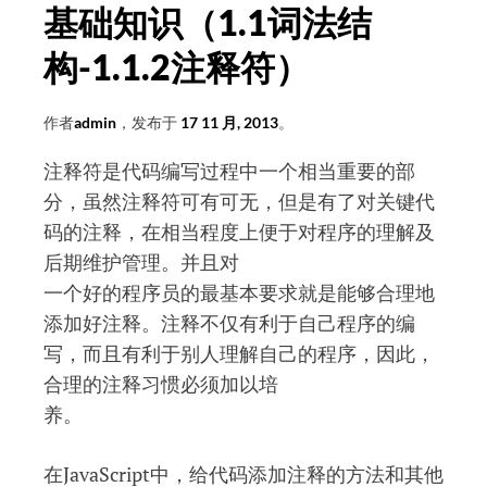
础
基础知识（1.1词法结
知
构-1.1.2注释符）
识
（1.1
作者
admin
，发布于
17 11 月, 2013
。
词
法
注释符是代码编写过程中一个相当重要的部
结
分，虽然注释符可有可无，但是有了对关键代
构-1.1.3
码的注释，在相当程度上便于对程序的理解及
常
后期维护管理。并且对
量）
一个好的程序员的最基本要求就是能够合理地
添加好注释。注释不仅有利于自己程序的编
写，而且有利于别人理解自己的程序，因此，
合理的注释习惯必须加以培
养。
在JavaScript中，给代码添加注释的方法和其他