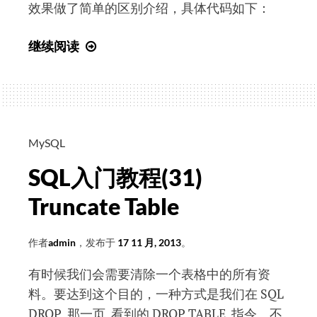
效果做了简单的区别介绍，具体代码如下：
JS
继续阅读
基
础
教
程
——
MySQL
JavaScript
SQL入门教程(31)
基
础
Truncate Table
知
识
作者
admin
，发布于
17 11 月, 2013
。
（1.1
有时候我们会需要清除一个表格中的所有资
词
料。要达到这个目的，一种方式是我们在 SQL
法
DROP 那一页 看到的 DROP TABLE 指令。不
结