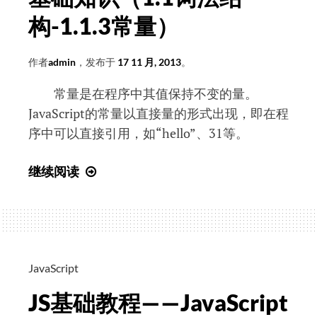
构-1.1.3常量）
作者
admin
，发布于
17 11 月, 2013
。
常量是在程序中其值保持不变的量。
JavaScript的常量以直接量的形式出现，即在程
序中可以直接引用，如“hello”、31等。
JS
继续阅读
基
础
教
程
——
JavaScript
JavaScript
JS基础教程——JavaScript
基