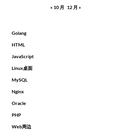
« 10 月
12 月 »
Golang
HTML
JavaScript
Linux桌面
MySQL
Nginx
Oracle
PHP
Web周边