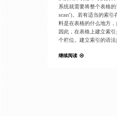
系统就需要将整个表格的资料
scan’)。若有适当的
料是在表格的什么地方，
因此，在表格上建立索引
个栏位。建立索引的语法
SQL
继续阅读
入
门
教
程
(26)
Create
Index