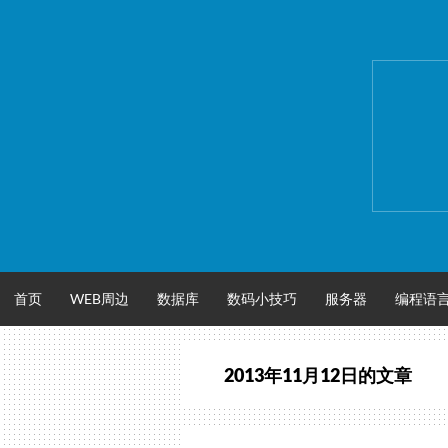
跳
至
正
文
首页
WEB周边
数据库
数码小技巧
服务器
编程语
2013年11月12日
的文章