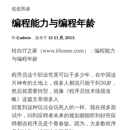
常
用
侃侃而谈
的
编程能力与编程年龄
meta
标
作者
admin
，发布于
15 11 月, 2013
。
签
转自IT之家
（
www.ithome.com
）：编程能力
与编程年龄
程序员这个职业究竟可以干多少年，在中国这
片神奇的土地上，很多人都说只能干到30岁，
然后就需要转型，就像《程序员技术练级攻
略》这篇文章很多人
回复到这种玩法会玩死人的一样。我在很多面
试中，问到应聘者未来的规划都能听到好些应
聘都说程序员是个青春饭。因为，大多数程序