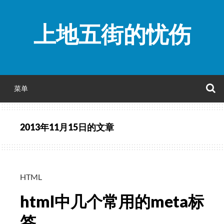
跳
至
上地五街的忧伤
正
文
菜单
2013年11月15日
的文章
HTML
html中几个常用的meta标
签