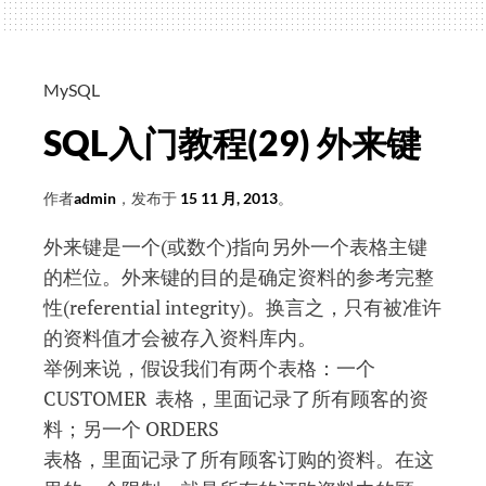
力
与
编
MySQL
程
SQL入门教程(29) 外来键
年
龄
作者
admin
，发布于
15 11 月, 2013
。
外来键是一个(或数个)指向另外一个表格主键
的栏位。外来键的目的是确定资料的参考完整
性(referential integrity)。换言之，只有被准许
的资料值才会被存入资料库内。
举例来说，假设我们有两个表格：一个
CUSTOMER 表格，里面记录了所有顾客的资
料；另一个 ORDERS
表格，里面记录了所有顾客订购的资料。在这