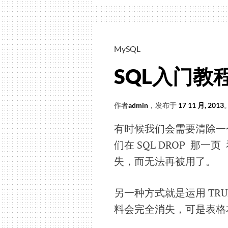
础
教
程
——
MySQL
JavaScript
SQL入门教程(31
基
础
知
作者
admin
，发布于
17 11 月, 2013
识
有时候我们会需要清除一
（1.1
们在 SQL DROP 那一
词
法
失，而无法再被用了。
结
构-1.1.1
另一种方式就是运用 TRU
大
料会完全消失，可是表格
小
写