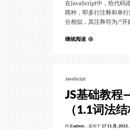
在JavaScript中，
两种，即多行注释和单行注释
分相似，其注释符为/*开
JS
继续阅读
基
础
教
程
——
JavaScript
JavaScript
JS基础教程—
基
础
（1.1词法结
知
识
（1.1
作者
admin
，发布于
17 11 月, 2013