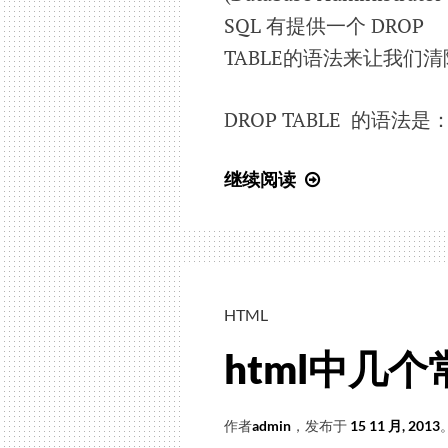
SQL 有提供一个 DROP
TABLE的语法来让我们
DROP TABLE 的语法是
SQL
继续阅读
入
门
教
程
(30)
HTML
Drop
html中几个
Table
作者
admin
，发布于
15 11 月, 2013