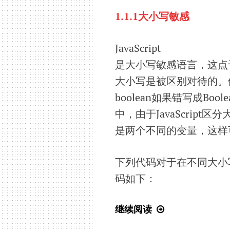
词
1.1.1大小写敏感
法
结
构-1.1.2
JavaScript
注
是大小写敏感语言，这点于
释
大小写是被区别对待的。例如
符）
boolean如果错写成B
中，由于JavaScrip
是两个不同的变量，这样
下列代码对于在不同大小
码如下：
JS
继续阅读
基