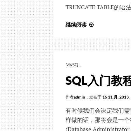
TRUNCATE TABLE的
敏
感）
SQL
继续阅读
入
门
教
程
(31)
MySQL
Truncate
SQL入门教程(3
Table
作者
admin
，发布于
16 11 月, 2013
有时候我们会决定我们需
样做的话，那将会是一个
(Database Admini