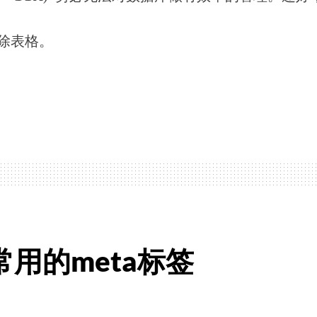
清除表格。
：
常用的meta标签
。