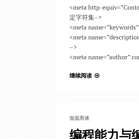
<meta http-equiv=”Conte
定字符集–>
<meta name=”keywo
<meta name=”descri
–>
<meta name=”author
html
继续阅读
中
几
个
常
用
侃侃而谈
的
编程能力与
meta