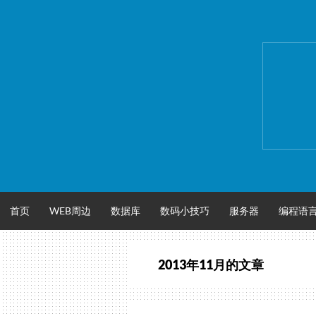
跳
至
正
文
首页
WEB周边
数据库
数码小技巧
服务器
编程语
2013年11月
的文章