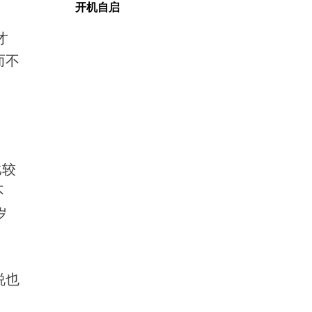
开机自启
才
而不
比较
不
岁
说也