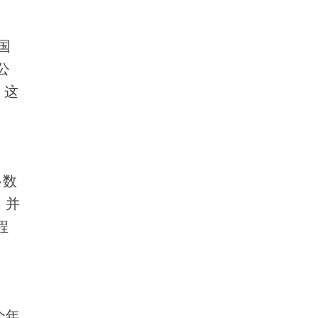
国
公
，这
多数
，并
程
个年