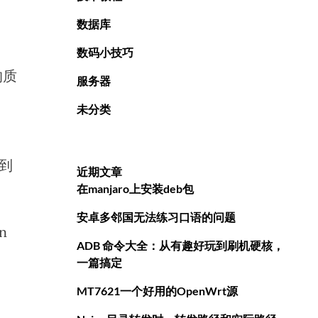
数据库
数码小技巧
的质
服务器
未分类
得到
近期文章
在manjaro上安装deb包
安卓多邻国无法练习口语的问题
n
ADB 命令大全：从有趣好玩到刷机硬核，
一篇搞定
MT7621一个好用的OpenWrt源