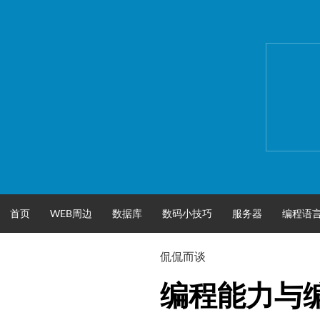
跳
至
正
文
首页
WEB周边
数据库
数码小技巧
服务器
编程语
侃侃而谈
编程能力与