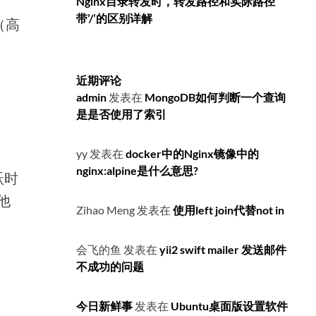
Nginx目录转发时，转发路径和实际路径
带’/’的区别详解
（高
近期评论
admin
发表在
MongoDB如何判断一个查询
是是否使用了索引
yy
发表在
docker中的Nginx镜像中的
nginx:alpine是什么意思?
跃时
他
Zihao Meng
发表在
使用left join代替not in
会飞的鱼
发表在
yii2 swift mailer 发送邮件
不成功的问题
今日新鲜事
发表在
Ubuntu桌面版设置软件