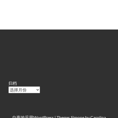
归档
自豪地采用
WordPress
|
Theme: Simone by
Carolina