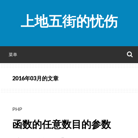
跳
至
上地五街的忧伤
正
文
菜单
2016年03月
的文章
PHP
函数的任意数目的参数