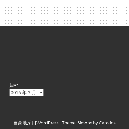
归档
自豪地采用
WordPress
|
Theme: Simone by
Carolina