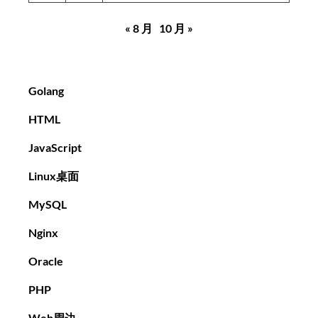
« 8 月
10 月 »
Golang
HTML
JavaScript
Linux桌面
MySQL
Nginx
Oracle
PHP
Web周边