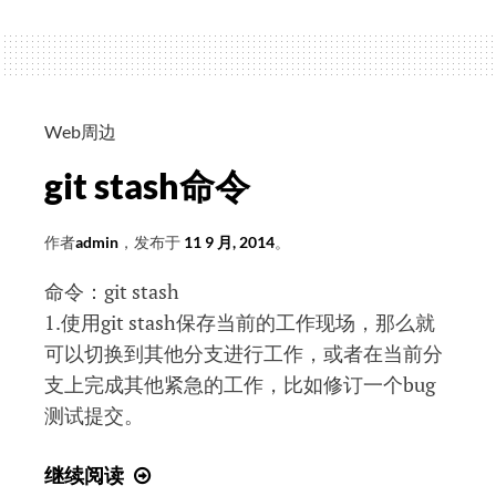
的
GROUP_CONCAT
增
删
改
查
Web周边
git stash命令
作者
admin
，发布于
11 9 月, 2014
。
命令：git stash
1.使用git stash保存当前的工作现场，那么就
可以切换到其他分支进行工作，或者在当前分
支上完成其他紧急的工作，比如修订一个bug
测试提交。
git
继续阅读