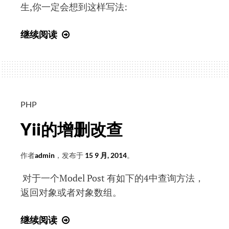
生,你一定会想到这样写法:
MySql
继续阅读
如
何
将
多
条
PHP
数
Yii的增删改查
据
显
作者
admin
，发布于
15 9 月, 2014
。
示
成
对于一个Model Post 有如下的4中查询方法，
一
返回对象或者对象数组。
条
数
Yii
继续阅读
据