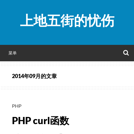
跳
至
上地五街的忧伤
正
文
菜单
2014年09月
的文章
PHP
PHP curl函数