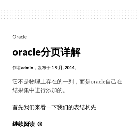
stash
命
令
Oracle
oracle分页详解
作者
admin
，发布于
1 9 月, 2014
。
它不是物理上存在的一列，而是oracle自己在
结果集中进行添加的。
首先我们来看一下我们的表结构先：
oracle
继续阅读
分