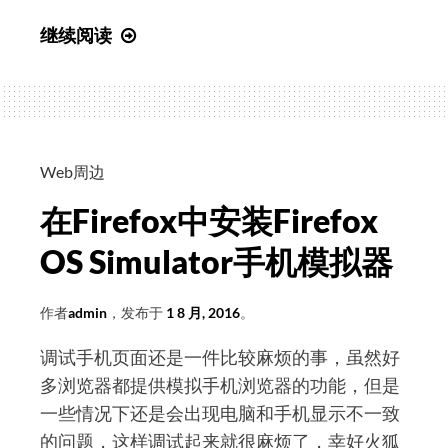
php
继续阅读
如
何
判
断
客
Web周边
户
在Firefox中安装Firefox
端
类
OS Simulator手机模拟器
型
作者
admin
，发布于
1 8 月, 2016
。
调试手机页面还是一件比较麻烦的事，虽然好
多浏览器都提供模拟手机浏览器的功能，但是
一些情况下还是会出现电脑和手机显示不一致
的问题，这样调试起来就很麻烦了，幸好火狐