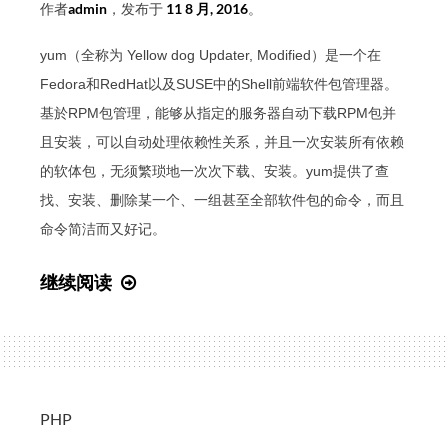
作者
admin
，发布于
11 8 月, 2016
。
yum（全称为 Yellow dog Updater, Modified）是一个在
Fedora和RedHat以及SUSE中的Shell前端软件包管理器。
基於RPM包管理，能够从指定的服务器自动下载RPM包并
且安装，可以自动处理依赖性关系，并且一次安装所有依赖
的软体包，无须繁琐地一次次下载、安装。yum提供了查
找、安装、删除某一个、一组甚至全部软件包的命令，而且
命令简洁而又好记。
linux
继续阅读
yum
命
令
详
解
PHP