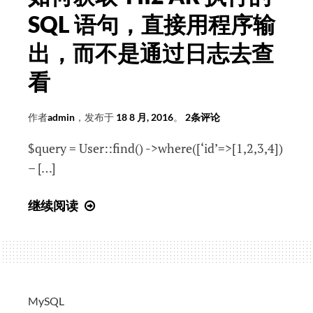
程
SQL 语句，直接用程序输
出，而不是通过日志去查
看
作者
admin
，发布于
18 8 月, 2016
。
2条评论
$query = User::find() ->where([‘id’=>[1,2,3,4])
– […]
如
继续阅读
何
获
取
YII2
AR
MySQL