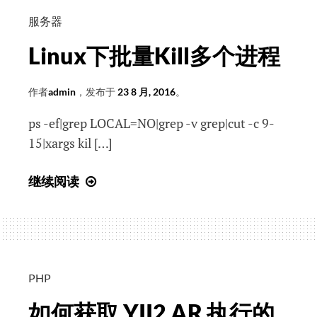
——
八
服务器
达
Linux下批量Kill多个进程
岭
骑
作者
admin
，发布于
23 8 月, 2016
。
行
记
ps -ef|grep LOCAL=NO|grep -v grep|cut -c 9-
录
15|xargs kil […]
Linux
继续阅读
下
批
量
Kill
多
PHP
个
如何获取 YII2 AR 执行的
进