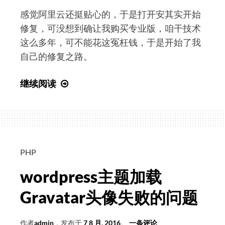
感觉阿里云还挺贴心的，于是打开安其实开始
修复，可没想到确让我购买专业版，咱干技术
这么多年，可不能花这冤枉钱，于是开始了我
自己的修复之路。
wordpress
继续阅读
WPImageEditorImagick
指
令
注
入
PHP
漏
wordpress主题加载
洞
的
Gravatar头像失败的问题
解
决
作者
admin
，发布于
7 8 月, 2016
。
一条评论