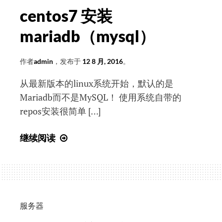
执
centos7 安装
行
的
mariadb（mysql）
SQL
语
作者
admin
，发布于
12 8 月, 2016
。
句，
从最新版本的linux系统开始，默认的是
直
Mariadb而不是MySQL！ 使用系统自带的
接
repos安装很简单 […]
用
程
centos7
序
继续阅读
安
输
装
出，
mariadb（mysql）
而
不
是
服务器
通