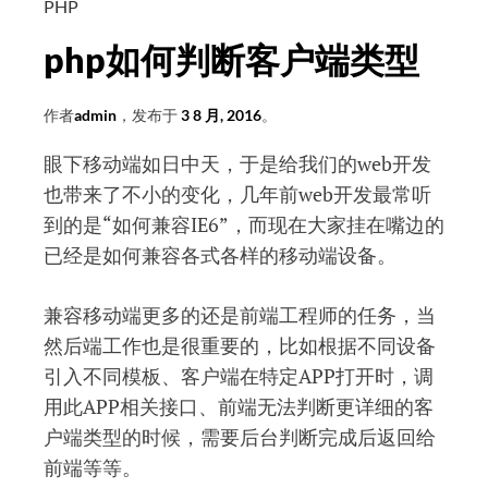
Gravatar
PHP
头
php如何判断客户端类型
像
失
作者
admin
，发布于
3 8 月, 2016
。
败
的
眼下移动端如日中天，于是给我们的web开发
问
也带来了不小的变化，几年前web开发最常听
题
到的是“如何兼容IE6”，而现在大家挂在嘴边的
已经是如何兼容各式各样的移动端设备。
兼容移动端更多的还是前端工程师的任务，当
然后端工作也是很重要的，比如根据不同设备
引入不同模板、客户端在特定APP打开时，调
用此APP相关接口、前端无法判断更详细的客
户端类型的时候，需要后台判断完成后返回给
前端等等。