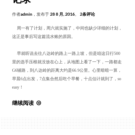
作者
admin
，发布于
28 8 月, 2016
。
2条评论
周一有了计划，周六就实施了，中间也缺少详细的计划，
这正是事后写这篇流水账的原因。
早就听说去往八达岭的路上一路上坡，但是咱这日行500
里的选手压根就没放在心上，从地图上看了一下，一路都走
G6辅路，到八达岭的距离大约是66.9公里。心里暗暗一算，
早晨6点出发，7点集合然后吃个早餐，十点估计就到了，so
easy！
北
继续阅读
京
市
区