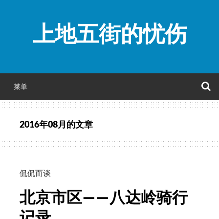
跳
至
上地五街的忧伤
正
文
菜单
2016年08月
的文章
侃侃而谈
北京市区——八达岭骑行
记录