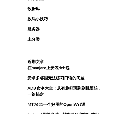
数据库
数码小技巧
服务器
未分类
近期文章
在manjaro上安装deb包
安卓多邻国无法练习口语的问题
ADB 命令大全：从有趣好玩到刷机硬核，
一篇搞定
MT7621一个好用的OpenWrt源