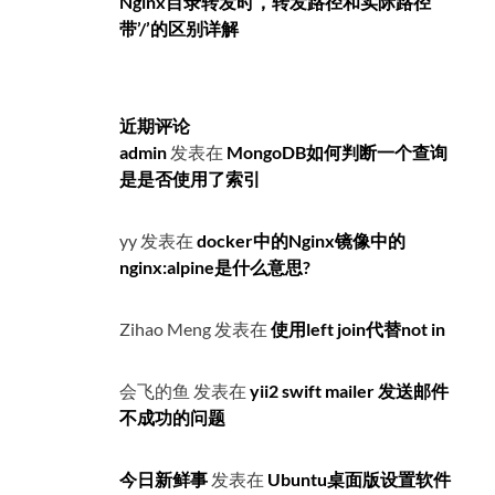
Nginx目录转发时，转发路径和实际路径
带’/’的区别详解
近期评论
admin
发表在
MongoDB如何判断一个查询
是是否使用了索引
yy
发表在
docker中的Nginx镜像中的
nginx:alpine是什么意思?
Zihao Meng
发表在
使用left join代替not in
会飞的鱼
发表在
yii2 swift mailer 发送邮件
不成功的问题
今日新鲜事
发表在
Ubuntu桌面版设置软件