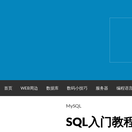
跳
至
正
文
首页
WEB周边
数据库
数码小技巧
服务器
编程语
MySQL
SQL入门教程(3