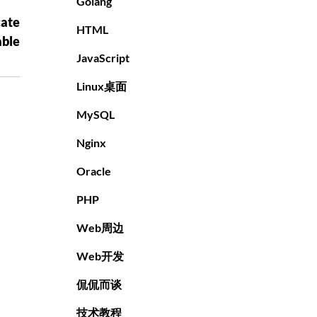
Golang
ate
HTML
able
JavaScript
Linux桌面
MySQL
Nginx
Oracle
PHP
Web周边
Web开发
侃侃而谈
技术教程