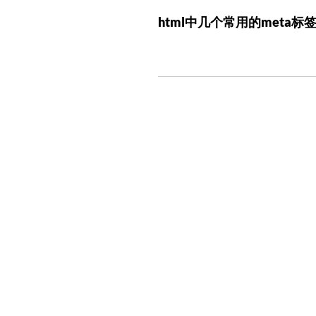
章
html中几个常用的meta标
导
航