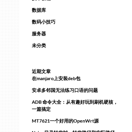
数据库
数码小技巧
服务器
未分类
近期文章
在manjaro上安装deb包
安卓多邻国无法练习口语的问题
ADB 命令大全：从有趣好玩到刷机硬核，
一篇搞定
MT7621一个好用的OpenWrt源