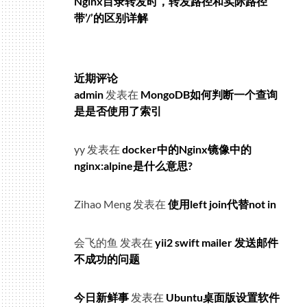
Nginx目录转发时，转发路径和实际路径
带’/’的区别详解
近期评论
admin
发表在
MongoDB如何判断一个查询
是是否使用了索引
yy
发表在
docker中的Nginx镜像中的
nginx:alpine是什么意思?
Zihao Meng
发表在
使用left join代替not in
会飞的鱼
发表在
yii2 swift mailer 发送邮件
不成功的问题
今日新鲜事
发表在
Ubuntu桌面版设置软件