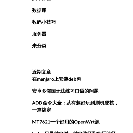
数据库
数码小技巧
服务器
未分类
近期文章
在manjaro上安装deb包
安卓多邻国无法练习口语的问题
ADB 命令大全：从有趣好玩到刷机硬核，
一篇搞定
MT7621一个好用的OpenWrt源