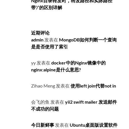
Nginx目录转发时，转发路径和实际路径
带’/’的区别详解
近期评论
admin
发表在
MongoDB如何判断一个查询
是是否使用了索引
yy
发表在
docker中的Nginx镜像中的
nginx:alpine是什么意思?
Zihao Meng
发表在
使用left join代替not in
会飞的鱼
发表在
yii2 swift mailer 发送邮件
不成功的问题
今日新鲜事
发表在
Ubuntu桌面版设置软件