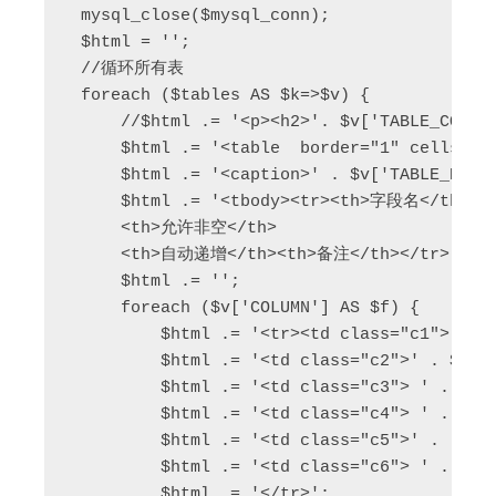
 mysql_close($mysql_conn);  

 $html = '';  

 //循环所有表  

 foreach ($tables AS $k=>$v) {  

     //$html .= '<p><h2>'. $v['TABLE_COMMEN
     $html .= '<table  border="1" cellspaci
     $html .= '<caption>' . $v['TABLE_NAME'
     $html .= '<tbody><tr><th>字段名</th><
     <th>允许非空</th>  

     <th>自动递增</th><th>备注</th></tr>';  

     $html .= '';  

     foreach ($v['COLUMN'] AS $f) {  

         $html .= '<tr><td class="c1">' . $
         $html .= '<td class="c2">' . $f['C
         $html .= '<td class="c3"> ' . $f['
         $html .= '<td class="c4"> ' . $f['
         $html .= '<td class="c5">' . ($f[
         $html .= '<td class="c6"> ' . $f['
         $html .= '</tr>';  
