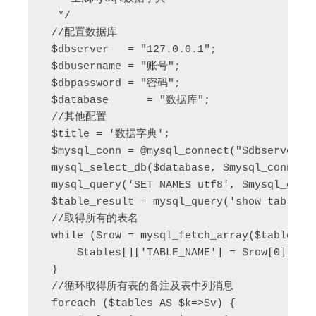
  */  

 //配置数据库  

 $dbserver   = "127.0.0.1";  

 $dbusername = "账号";  

 $dbpassword = "密码";  

 $database      = "数据库";  

 //其他配置  

 $title = '数据字典';  

 $mysql_conn = @mysql_connect("$dbserver", 
 mysql_select_db($database, $mysql_conn);  
 mysql_query('SET NAMES utf8', $mysql_conn)
 $table_result = mysql_query('show tables',
 //取得所有的表名  

 while ($row = mysql_fetch_array($table_res
     $tables[]['TABLE_NAME'] = $row[0];  

 }  

 //循环取得所有表的备注及表中列消息  

 foreach ($tables AS $k=>$v) {  
