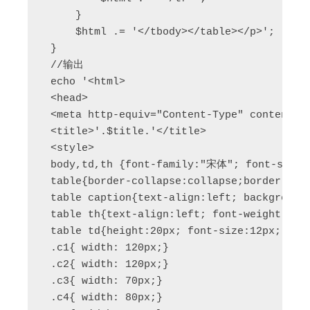
     }  

     $html .= '</tbody></table></p>';  

 }  

 //输出  

 echo '<html>  

 <head>  

 <meta http-equiv="Content-Type" content="t
 <title>'.$title.'</title>  

 <style>  

 body,td,th {font-family:"宋体"; font-size:1
 table{border-collapse:collapse;border:1px 
 table caption{text-align:left; background-
 table th{text-align:left; font-weight:bold
 table td{height:20px; font-size:12px; bord
 .c1{ width: 120px;}  

 .c2{ width: 120px;}  

 .c3{ width: 70px;}  

 .c4{ width: 80px;}  
