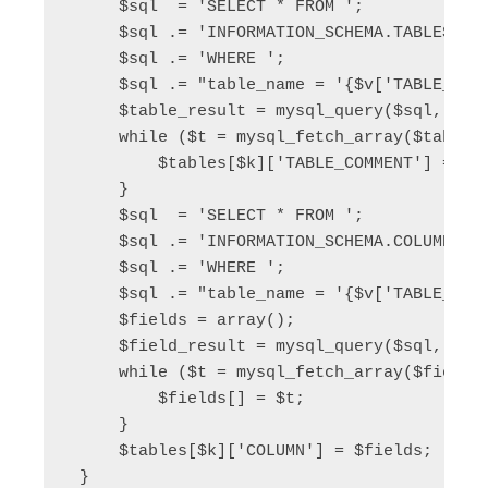
     $sql  = 'SELECT * FROM ';  

     $sql .= 'INFORMATION_SCHEMA.TABLES '; 
     $sql .= 'WHERE ';  

     $sql .= "table_name = '{$v['TABLE_NAME
     $table_result = mysql_query($sql, $mys
     while ($t = mysql_fetch_array($table_r
         $tables[$k]['TABLE_COMMENT'] = $t[
     }  

     $sql  = 'SELECT * FROM ';  

     $sql .= 'INFORMATION_SCHEMA.COLUMNS ';
     $sql .= 'WHERE ';  

     $sql .= "table_name = '{$v['TABLE_NAME
     $fields = array();  

     $field_result = mysql_query($sql, $mys
     while ($t = mysql_fetch_array($field_r
         $fields[] = $t;  

     }  

     $tables[$k]['COLUMN'] = $fields;  

 }  
