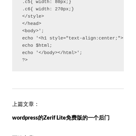
 .c5{ width: 80px;}  

 .c6{ width: 270px;}  

 </style>  

 </head>  

 <body>';  

 echo '<h1 style="text-align:center;">'.$ti
 echo $html;  

 echo '</body></html>';  

 ?>  
文
上篇文章：
章
wordpress的Zerif Lite免费版的一个后门
导
航