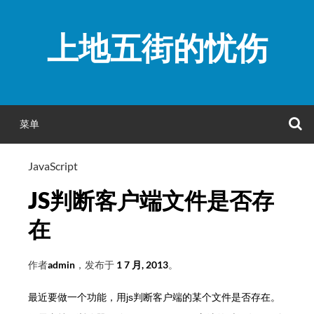
跳
至
上地五街的忧伤
正
文
菜单
JavaScript
JS判断客户端文件是否存
在
作者
admin
，发布于
1 7 月, 2013
。
最近要做一个功能，用
js
判断客户端的某个文件是否存在。