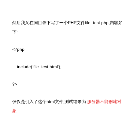
然后我又在同目录下写了一个
PHP
文件
file_test.php,
内容如
下
:
<?php
include(‘file_test.html’);
?>
仅仅是引入了这个
html
文件
,
测试结果为
:
服务器不能创建对
象
.