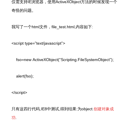
仅需支持
IE
浏览器，使用
ActiveXObject
方法的时候发现一个
奇怪的问题。
我写了一个
html
文件，
file_test.html,
内容如下
:
<script type=”text/javascript”>
fso=new ActiveXObject(“Scripting.FileSystemObject”);
alert(fso);
</script>
只有这四行代码,
IE8
中测试
,
得到结果:为object.
创建对象成
功
.