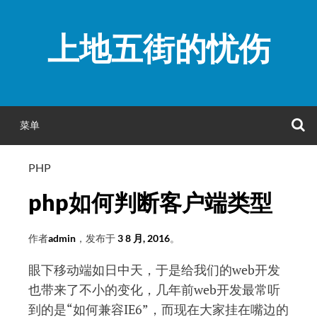
跳
至
上地五街的忧伤
正
文
菜单
PHP
php如何判断客户端类型
作者
admin
，发布于
3 8 月, 2016
。
眼下移动端如日中天，于是给我们的web开发
也带来了不小的变化，几年前web开发最常听
到的是“如何兼容IE6”，而现在大家挂在嘴边的