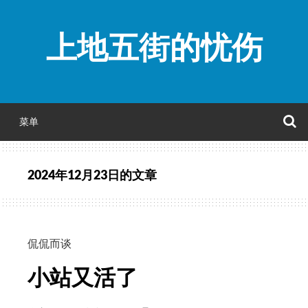
跳
至
上地五街的忧伤
正
文
菜单
2024年12月23日
的文章
侃侃而谈
小站又活了