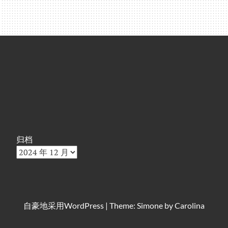
归档
自豪地采用
WordPress
|
Theme: Simone by
Carolina