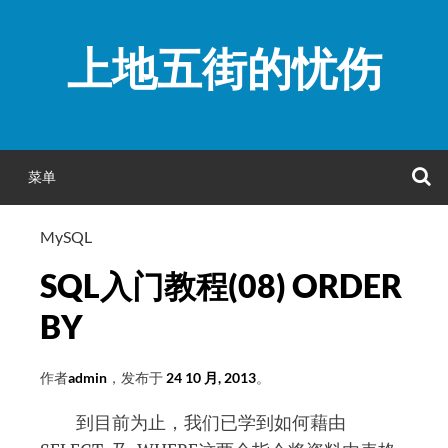
跳
至
上地五街的忧伤
正
文
菜单
MySQL
SQL入门教程(08) ORDER
BY
作者
admin
，发布于
24 10 月, 2013
。
到目前为止，我们已学到如何藉由