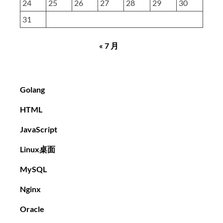
24
25
26
27
28
29
30
31
« 7 月
Golang
HTML
JavaScript
Linux桌面
MySQL
Nginx
Oracle