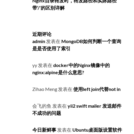
Nginx目录转发时，转发路径和实际路径
带’/’的区别详解
近期评论
admin
发表在
MongoDB如何判断一个查询
是是否使用了索引
yy
发表在
docker中的Nginx镜像中的
nginx:alpine是什么意思?
Zihao Meng
发表在
使用left join代替not in
会飞的鱼
发表在
yii2 swift mailer 发送邮件
不成功的问题
今日新鲜事
发表在
Ubuntu桌面版设置软件