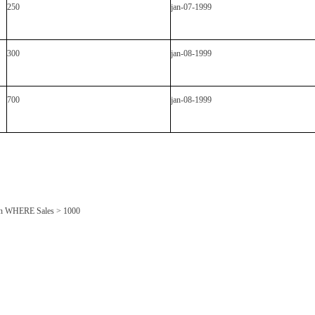
250
jan-07-1999
300
jan-08-1999
700
jan-08-1999
on WHERE Sales > 1000