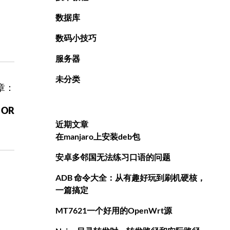
数据库
数码小技巧
服务器
未分类
章：
 OR
近期文章
在manjaro上安装deb包
安卓多邻国无法练习口语的问题
ADB 命令大全：从有趣好玩到刷机硬核，
一篇搞定
MT7621一个好用的OpenWrt源