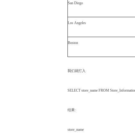
San Diego
Los Angeles
Boston
我们就打入
SELECT store_name FROM Store_Informati
结果
:
store_name