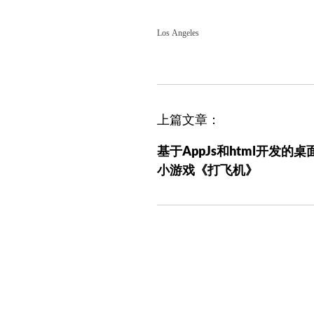
Los Angeles
文
上篇文章：
章
基于AppJs和html开发的桌
导
小游戏《打飞机》
航