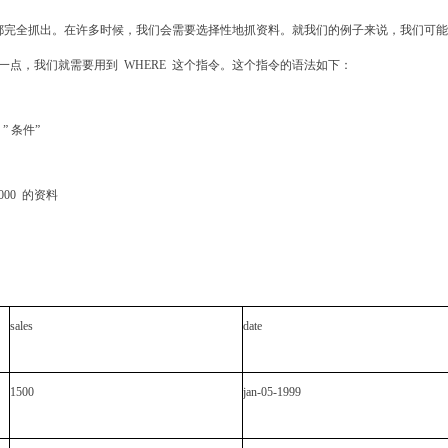
都完全抓出。在许多时候，我们会需要选择性地抓资料。就我们
的例子来说，我们可能
这一点，我们就需要用到
WHERE
这
个指令。这个指令的语法如下：
 ”
条件
”
,000
的资料
sales
date
1500
jan-05-1999