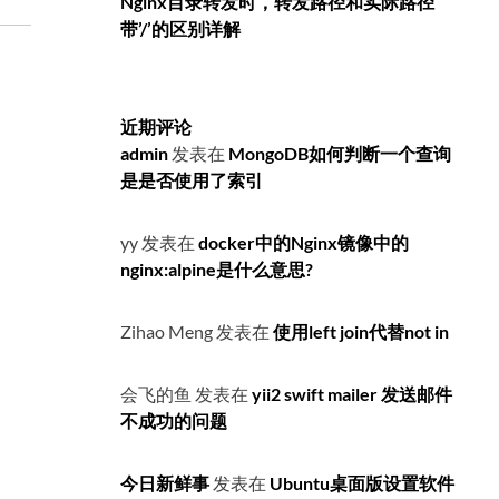
Nginx目录转发时，转发路径和实际路径
带’/’的区别详解
近期评论
admin
发表在
MongoDB如何判断一个查询
是是否使用了索引
yy
发表在
docker中的Nginx镜像中的
nginx:alpine是什么意思?
Zihao Meng
发表在
使用left join代替not in
会飞的鱼
发表在
yii2 swift mailer 发送邮件
不成功的问题
今日新鲜事
发表在
Ubuntu桌面版设置软件