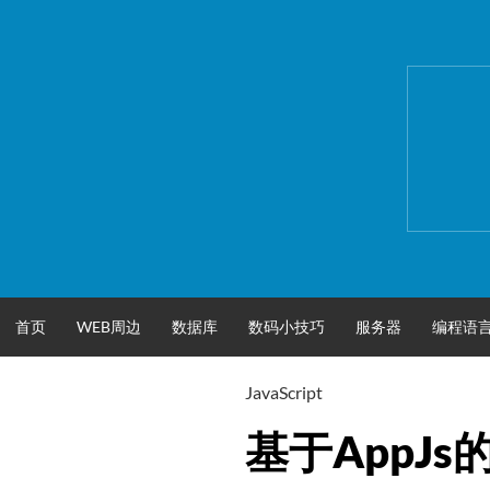
跳
至
正
文
首页
WEB周边
数据库
数码小技巧
服务器
编程语
JavaScript
基于AppJ