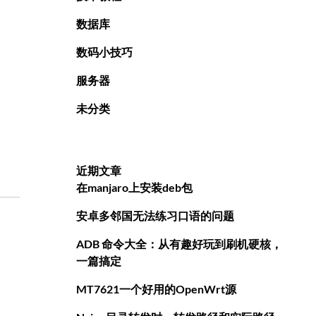
数据库
数码小技巧
服务器
未分类
近期文章
在manjaro上安装deb包
安卓多邻国无法练习口语的问题
ADB 命令大全：从有趣好玩到刷机硬核，
一篇搞定
MT7621一个好用的OpenWrt源