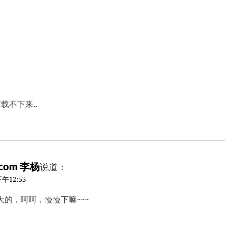
载不下来..
.com 李杨
说道：
午12:53
的，呵呵，慢慢下嘛~~~