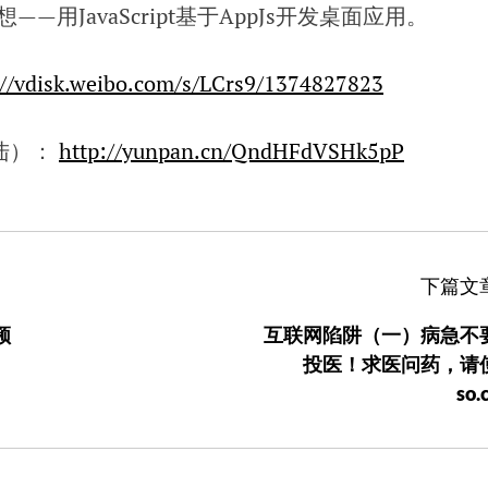
用JavaScript基于AppJs开发桌面应用。
://vdisk.weibo.com/s/LCrs9/1374827823
陆）：
http://yunpan.cn/QndHFdVSHk5pP
下篇文
频
互联网陷阱（一）病急不
投医！求医问药，请
so.