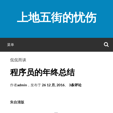
跳
至
上地五街的忧伤
正
文
菜单
侃侃而谈
程序员的年终总结
作者
admin
，发布于
26 12 月, 2016
。
3条评论
朱自清版