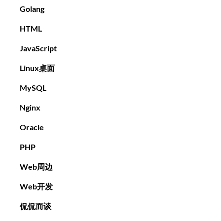
Golang
HTML
JavaScript
Linux桌面
MySQL
Nginx
Oracle
PHP
Web周边
Web开发
侃侃而谈