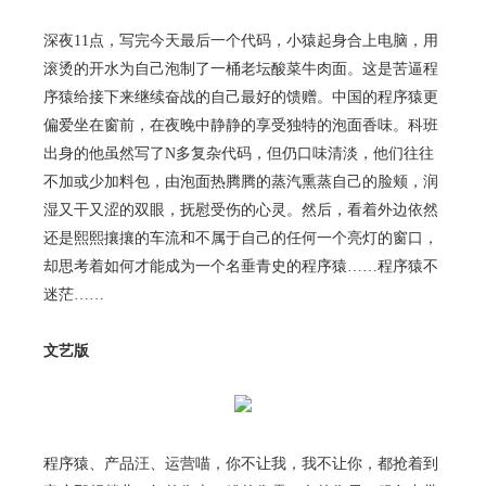
深夜11点，写完今天最后一个代码，小猿起身合上电脑，用
滚烫的开水为自己泡制了一桶老坛酸菜牛肉面。这是苦逼程
序猿给接下来继续奋战的自己最好的馈赠。中国的程序猿更
偏爱坐在窗前，在夜晚中静静的享受独特的泡面香味。科班
出身的他虽然写了N多复杂代码，但仍口味清淡，他们往往
不加或少加料包，由泡面热腾腾的蒸汽熏蒸自己的脸颊，润
湿又干又涩的双眼，抚慰受伤的心灵。然后，看着外边依然
还是熙熙攘攘的车流和不属于自己的任何一个亮灯的窗口，
却思考着如何才能成为一个名垂青史的程序猿……程序猿不
迷茫……
文艺版
程序猿、产品汪、运营喵，你不让我，我不让你，都抢着到