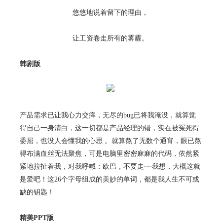
悠悠地说着留下的理由，
让工资卷走所有的雾霾。
韩剧版
产品需求已让我心力交瘁，无尽的bug已将我淹没，就算觉
得自己一身清白，这一切都是产品经理的错，实在被冤死得
委屈，也没人会懂我的心思 。就算熬了无数个通宵，眼已熬
得布满血丝无法聚焦，可是电脑里密密麻麻的代码，依然紧
紧地拉扯着我，对我呼喊：欧巴，不要走~~我想，大概这就
是爱吧！这26个字母组成的美妙的单词，都是我人生不可或
缺的钥匙！
精美PPT版