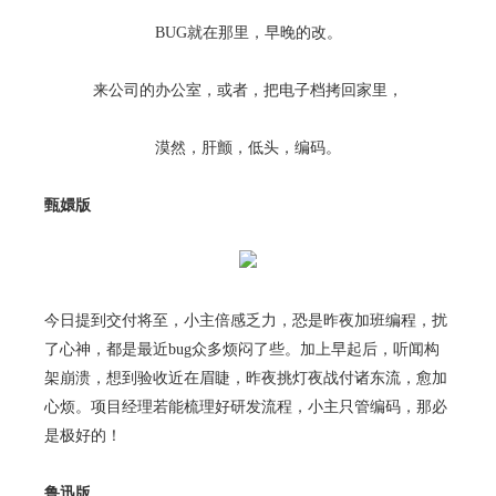
BUG就在那里，早晚的改。
来公司的办公室，或者，把电子档拷回家里，
漠然，肝颤，低头，编码。
甄嬛版
今日提到交付将至，小主倍感乏力，恐是昨夜加班编程，扰
了心神，都是最近bug众多烦闷了些。加上早起后，听闻构
架崩溃，想到验收近在眉睫，昨夜挑灯夜战付诸东流，愈加
心烦。项目经理若能梳理好研发流程，小主只管编码，那必
是极好的！
鲁迅版