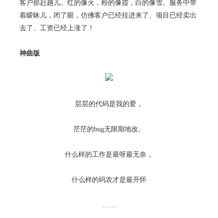
客户那赶趟儿。红的像火，粉的像霞，白的像雪。服务中带
着暧昧儿，闭了眼，仿佛客户已经拉进来了、项目已经卖出
去了、工资已经上涨了！
神曲版
层层的代码是我的爱，
茫茫的bug无限期地改。
什么样的工作是最呀最无奈，
什么样的码农才是最开怀
……