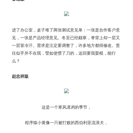
进了办公室，桌子堆了两张测试意见单：一张是合作客户意
见，一张是产品经理意见。冬至已经颇寒，脊背上却一层又
一层冒冷汗。需求是注定要调整了，许多地方都得修改。责
任似乎并不在我，譬如使惯了刀的，这回要我耍棍，能行
么？
赵忠祥版
这是一个寒风凛冽的季节，
程序猿小黄像一只被打败的西伯利亚流浪犬，