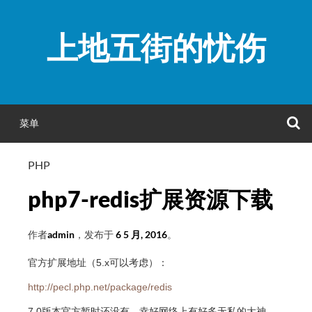
跳
至
上地五街的忧伤
正
文
菜单
PHP
php7-redis扩展资源下载
作者
admin
，发布于
6 5 月, 2016
。
官方扩展地址（5.x可以考虑）：
http://pecl.php.net/package/redis
7.0版本官方暂时还没有，幸好网络上有好多无私的大神，