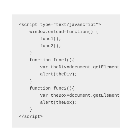
<script type="text/javascript">

    window.onload=function() {

        func1();

        func2(); 

    }

    function func1(){

        var theDiv=document.getElementsByTa
        alert(theDiv);

    }

    function func2(){

        var theBox=document.getElementById(
        alert(theBox);

    }

</script>