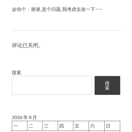
@你个：谢谢,是个问题,我考虑去改一下~~~
评论已关闭。
搜索
搜
索
2026 年 8 月
一
二
三
四
五
六
日