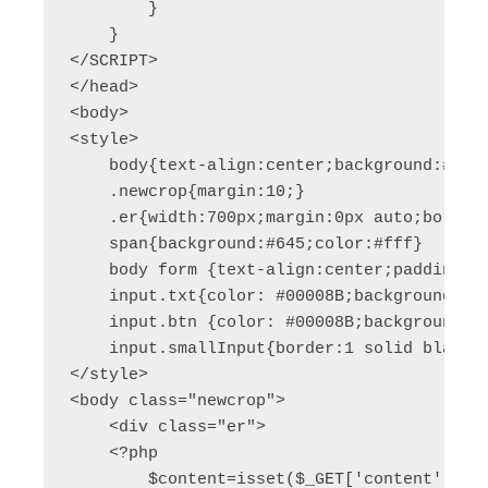
        }

    }

</SCRIPT> 			

</head>

<body>

<style>

    body{text-align:center;background:#f5f5
    .newcrop{margin:10;}

    .er{width:700px;margin:0px auto;border:
    span{background:#645;color:#fff}

    body form {text-align:center;padding: 3
    input.txt{color: #00008B;background-col
    input.btn {color: #00008B;background-co
    input.smallInput{border:1 solid black;
</style>

<body class="newcrop">

    <div class="er">

    <?php

        $content=isset($_GET['content'])?$_