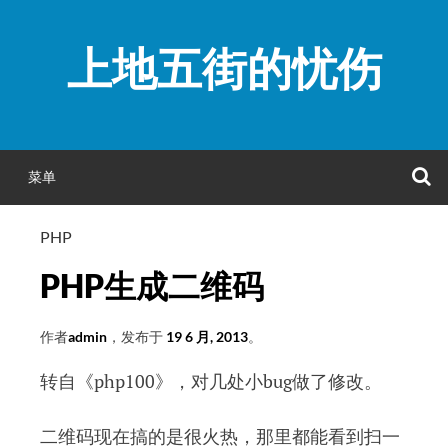
跳
至
上地五街的忧伤
正
文
菜单
PHP
PHP生成二维码
作者
admin
，发布于
19 6 月, 2013
。
转自《php100》，对几处小bug做了修改。
二维码现在搞的是很火热，那里都能看到扫一