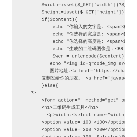
        $width=isset($_GET['width'])?$_GET['
        $height=isset($_GET['height'])?$_GE
        if($content){

            echo "你输入的文字是: <span>$conten
            echo "你选择的宽度是: <span>$width 
            echo "你选择的高度是: <span>$height
            echo "生成的二维码图像是：<BR /> ";	
            $wen = urlencode($content);	

           echo "<img id=qrcode_img src=ht
           图片地址:<a href='https://chart.goo
        复制发给你的朋友。 <a href='javascript
        }else{

    ?>

        <form action="" method="get" onsubm
        <h1>二维码生成工具</h1>

          <p>width:<select name="width">

        <option value="100">100</option>

        <option value="200">200</option>
