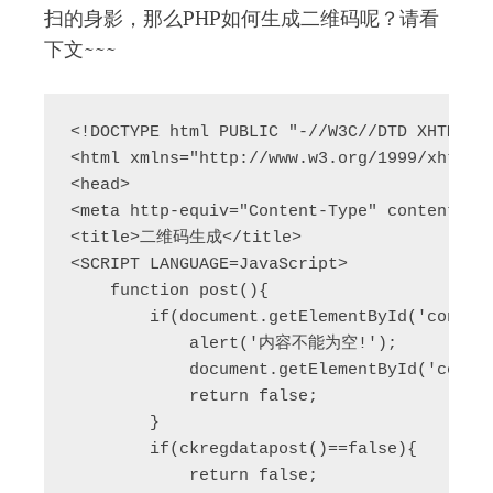
扫的身影，那么PHP如何生成二维码呢？请看
下文~~~
<!DOCTYPE html PUBLIC "-//W3C//DTD XHTML 1.
<html xmlns="http://www.w3.org/1999/xhtml">
<head>

<meta http-equiv="Content-Type" content="te
<title>二维码生成</title>

<SCRIPT LANGUAGE=JavaScript>

    function post(){

        if(document.getElementById('content
            alert('内容不能为空!');

            document.getElementById('conten
            return false;

        }

        if(ckregdatapost()==false){

            return false;
