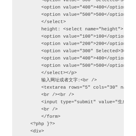
        <option value="300" Selected>300</o
        <option value="400">400</option>

        <option value="500">500</option>

        </select>

        height: <select name="height">

        <option value="100">100</option>

        <option value="200">200</option>

        <option value="300" Selected>300</o
        <option value="400">400</option>

        <option value="500">500</option>

        </select></p>

        输入网址或者文字:<br />

        <textarea rows="5" cols="30" name="
        <br /><br />

        <input type="submit" value="生成图片
        <br /> 

        </form>

    <?php }?>

    <div>
