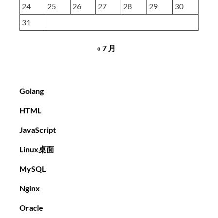
24
25
26
27
28
29
30
31
« 7 月
Golang
HTML
JavaScript
Linux桌面
MySQL
Nginx
Oracle