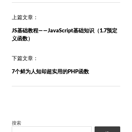
文
上篇文章：
章
JS基础教程——JavaScript基础知识（1.7预定
导
义函数）
航
下篇文章：
7个鲜为人知却超实用的PHP函数
搜索