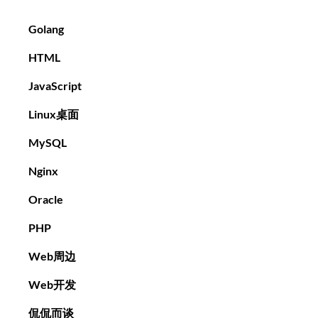
Golang
HTML
JavaScript
Linux桌面
MySQL
Nginx
Oracle
PHP
Web周边
Web开发
侃侃而谈