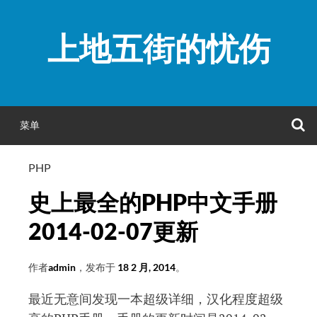
跳
至
上地五街的忧伤
正
文
菜单
PHP
史上最全的PHP中文手册
2014-02-07更新
作者
admin
，发布于
18 2 月, 2014
。
最近无意间发现一本超级详细，汉化程度超级