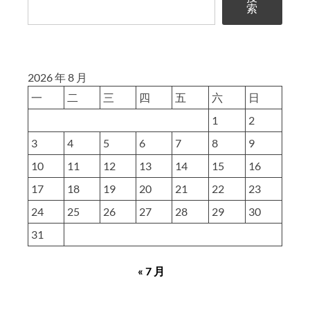
发
索
路
径
和
2026 年 8 月
实
一
二
三
四
五
六
日
际
路
1
2
径
3
4
5
6
7
8
9
带’/’的
10
11
12
13
14
15
16
区
17
18
19
20
21
22
23
别
24
25
详
26
27
28
29
30
解
31
« 7 月