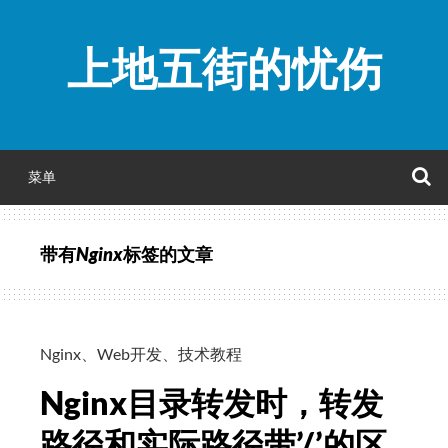
跳
至
上地五街的忧伤
正
文
菜单
带有
Nginx
标签的文章
Nginx
、
Web开发
、
技术教程
Nginx目录转发时，转发
路径和实际路径带’/’的区