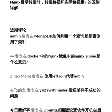
Nginx目录转发时，转发路径和实际路径带’/’的区别
详解
近期评论
admin
发表在
MongoDB如何判断一个查询是是否使
用了索引
yy
发表在
docker中的Nginx镜像中的nginx:alpine是
什么意思?
Zihao Meng
发表在
使用left join代替not in
会飞的鱼
发表在
yii2 swift mailer 发送邮件不成功的
问题
今日新鲜事
发表在
Ubuntu桌面版设置软件开机自启