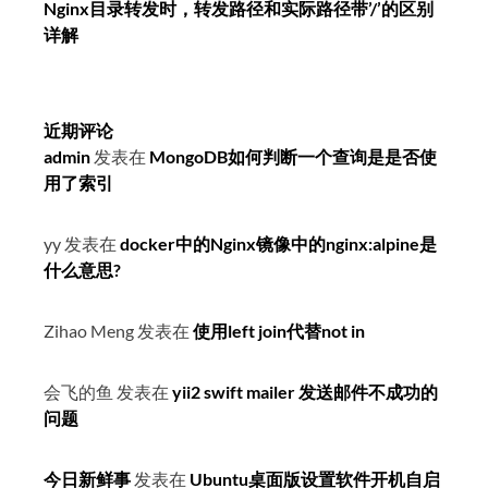
Nginx目录转发时，转发路径和实际路径带’/’的区别
详解
近期评论
admin
发表在
MongoDB如何判断一个查询是是否使
用了索引
yy
发表在
docker中的Nginx镜像中的nginx:alpine是
什么意思?
Zihao Meng
发表在
使用left join代替not in
会飞的鱼
发表在
yii2 swift mailer 发送邮件不成功的
问题
今日新鲜事
发表在
Ubuntu桌面版设置软件开机自启