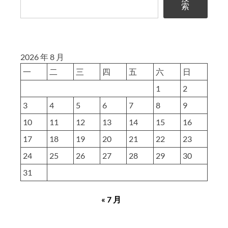
发
索
路
径
和
2026 年 8 月
实
一
二
三
四
五
六
日
际
路
1
2
径
3
4
5
6
7
8
9
带’/’的
10
11
12
13
14
15
16
区
17
18
19
20
21
22
23
别
24
25
详
26
27
28
29
30
解
31
« 7 月