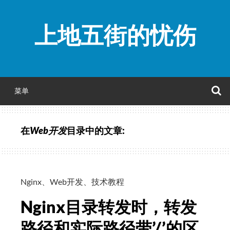
跳
至
上地五街的忧伤
正
文
菜单
在
Web开发
目录中的文章:
Nginx
、
Web开发
、
技术教程
Nginx目录转发时，转发
路径和实际路径带’/’的区