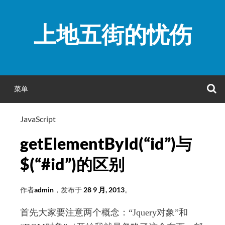
跳
至
上地五街的忧伤
正
文
菜单
JavaScript
getElementById(“id”)与
$(“#id”)的区别
作者
admin
，发布于
28 9 月, 2013
。
首先大家要注意两个概念：“Jquery对象
”和