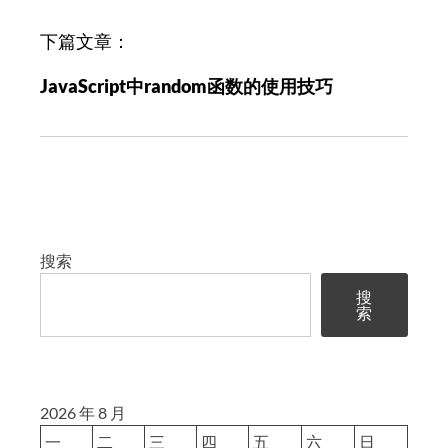
航
下篇文章：
JavaScript中random函数的使用技巧
搜索
搜
索
2026 年 8 月
一
二
三
四
五
六
日