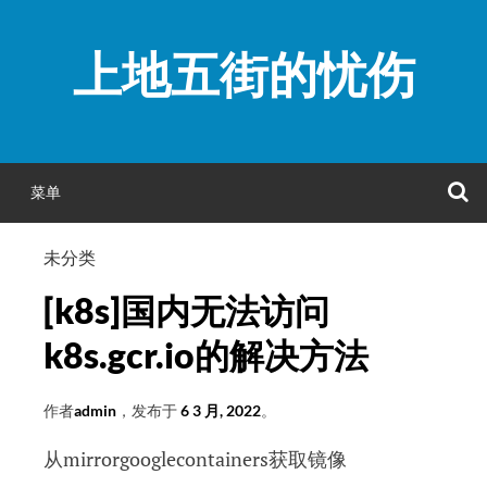
跳
至
上地五街的忧伤
正
文
菜单
未分类
[k8s]国内无法访问
k8s.gcr.io的解决方法
作者
admin
，发布于
6 3 月, 2022
。
从mirrorgooglecontainers获取镜像