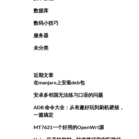
数据库
数码小技巧
服务器
未分类
近期文章
在manjaro上安装deb包
安卓多邻国无法练习口语的问题
ADB 命令大全：从有趣好玩到刷机硬核，
一篇搞定
MT7621一个好用的OpenWrt源