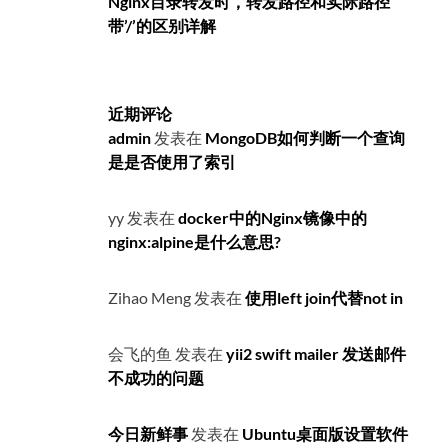
Nginx目录转发时，转发路径和实际路径
带’/’的区别详解
近期评论
admin
发表在
MongoDB如何判断一个查询
是是否使用了索引
yy
发表在
docker中的Nginx镜像中的
nginx:alpine是什么意思?
Zihao Meng
发表在
使用left join代替not in
会飞的鱼
发表在
yii2 swift mailer 发送邮件
不成功的问题
今日新鲜事
发表在
Ubuntu桌面版设置软件