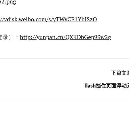
://vdisk.weibo.com/s/yTWvCP1YbISzO
登录）：
http://yunpan.cn/QXKDbGep99w2g
下篇文
flash挡住页面浮动