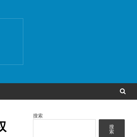
搜
索
搜索
权
搜
索