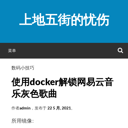
跳
至
上地五街的忧伤
正
文
菜单
数码小技巧
使用docker解锁网易云音
乐灰色歌曲
作者
admin
，发布于
22 5 月, 2021
。
所用镜像: