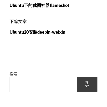
章
Ubuntu下的截图神器flameshot
导
航
下篇文章：
Ubuntu20安装deepin-weixin
搜索
搜
索