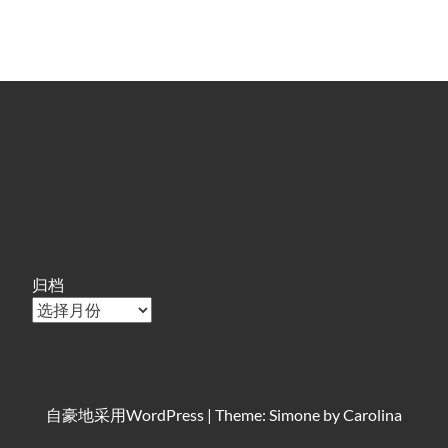
归档
自豪地采用
WordPress
|
Theme: Simone by
Carolina