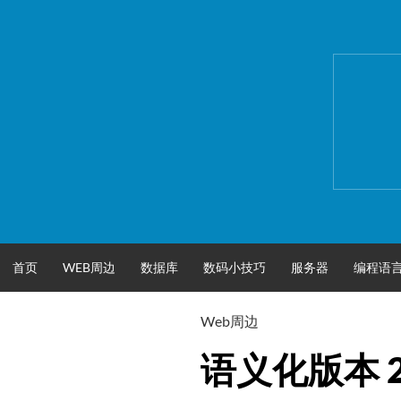
跳
至
正
文
首页
WEB周边
数据库
数码小技巧
服务器
编程语
Web周边
语义化版本 2.