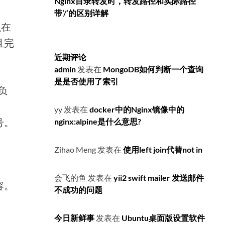
Nginx目录转发时，转发路径和实际路径
带’/’的区别详解
以在
且完
近期评论
admin
发表在
MongoDB如何判断一个查询
是是否使用了索引
负
yy
发表在
docker中的Nginx镜像中的
号。
nginx:alpine是什么意思?
Zihao Meng
发表在
使用left join代替not in
会飞的鱼
发表在
yii2 swift mailer 发送邮件
容。
不成功的问题
今日新鲜事
发表在
Ubuntu桌面版设置软件