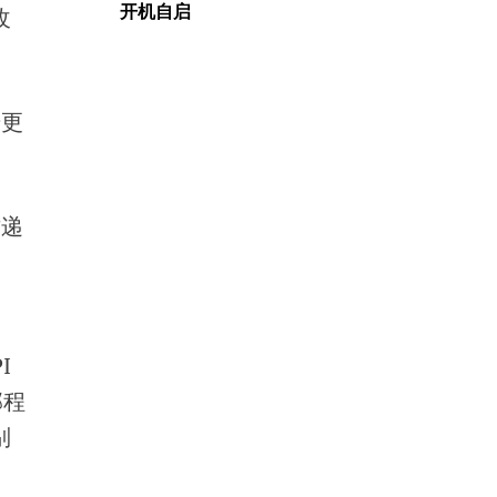
开机自启
改
号更
才递
I
部程
别