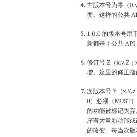
主版本号为零（0
变。这样的公共 A
1.0.0 的版本
新都基于公共 AP
修订号 Z（x.y.Z
|
增。这里的修正指
次版本号 Y（x.Y.z
0）必须（MUST
的功能被标记为弃
序有大量新功能或
的改变。每当次版