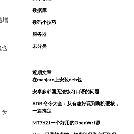
数据库
递增
数码小技巧
服务器
未分类
包含
近期文章
在manjaro上安装deb包
安卓多邻国无法练习口语的问题
ADB 命令大全：从有趣好玩到刷机硬核，
一篇搞定
：为
MT7621一个好用的OpenWrt源
）