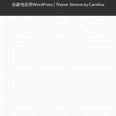
自豪地采用
WordPress
|
Theme: Simone by
Carolina