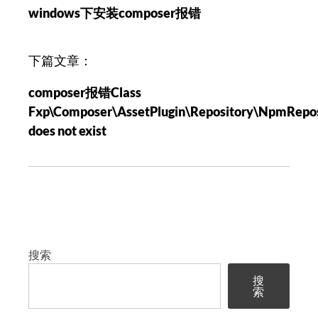
windows下安装composer报错
导
航
下篇文章：
composer报错Class
Fxp\Composer\AssetPlugin\Repository\NpmRepos
does not exist
搜索
搜
索