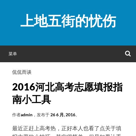
跳
至
上地五街的忧伤
正
文
菜单
侃侃而谈
2016河北高考志愿填报指
南小工具
作者
admin
，发布于
26 6 月, 2016
。
最近正赶上高考热，正好本人也看了点关于填