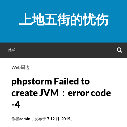
跳
至
上地五街的忧伤
正
文
菜单
Web周边
phpstorm Failed to
create JVM：error code
-4
作者
admin
，发布于
7 12 月, 2015
。