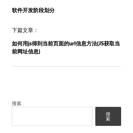
章
软件开发阶段划分
导
航
下篇文章：
如何用js得到当前页面的url信息方法(JS获取当
前网址信息)
搜索
搜
索