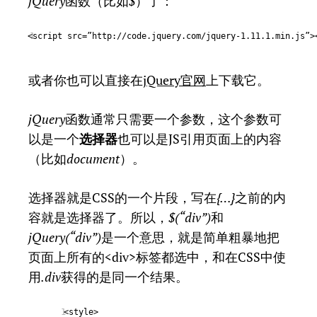
jQuery
函数（比如
$
）了：
<script src=”http://code.jquery.com/jquery-1.11.1.min.js”>
1
或者你也可以直接在
jQuery官网
上下载它。
jQuery
函数通常只需要一个参数，这个参数可
以是一个
选择器
也可以是JS引用页面上的内容
（比如
document
）。
选择器就是CSS的一个片段，写在
{…}
之前的内
容就是选择器了。所以，
$(“div”)
和
jQuery(“div”)
是一个意思，就是简单粗暴地把
页面上所有的<div>标签都选中，和在CSS中使
用
.div
获得的是同一个结果。
<style>
1