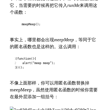
它，当需要的时候再把它传入
runMe
来调用这
个函数：
meepMeep();
1
事实上，哪里都会出现
meepMeep
，等同于它
的匿名函数也是这样的。这么调用：
(function(){
1
alert(“meep meep”);
2
})();
3
不像上面那样，你可以用匿名函数替换掉
meepMeep，虽然使用匿名函数的时候你需要
在最外层添加一组括号：