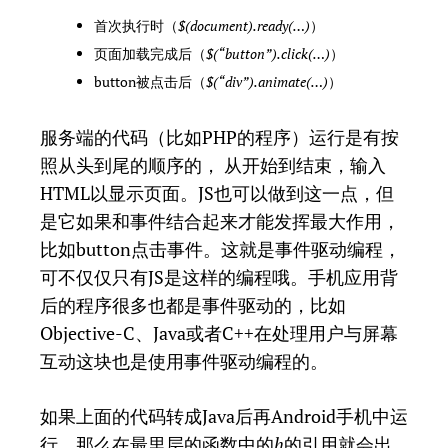
首次执行时（
$(document).ready(…)
）
页面加载完成后（
$(“button”).click(…)
）
button被点击后（
$(“div”).animate(…)
）
服务端的代码（比如PHP的程序）运行是有按
照从头到尾的顺序的， 从开始到结束，输入
HTML以显示页面。JS也可以做到这一点，但
是它如果和事件结合起来才能发挥最大作用，
比如button点击事件。这就是事件驱动编程，
可不仅仅只有JS是这样的编程哦。手机应用背
后的程序很多也都是事件驱动的，比如
Objective-C、Java或者C++在处理用户与屏幕
互动这块也是使用事件驱动编程的。
如果上面的代码转成Java后再Android手机中运
行，那么在最里层的函数中的
h
的引用就会出