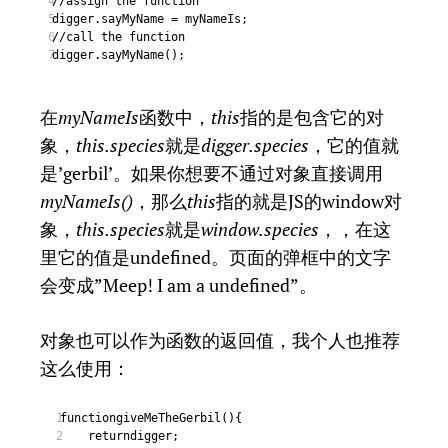
//assign the function
4
digger.sayMyName = myNameIs;
5
//call the function
6
digger.sayMyName();
7
在
myNameIs
函数中，
this
指的是包含它的对
象，
this.species
就是
digger.species
，它的值就
是’gerbil’。如果你想要不通过对象直接调用
myNameIs()
，那么
this
指的就是JS的window对
象，
this.species
就是
window.species
，，在这
里它的值是undefined。页面的弹框中的文字
会变成”Meep! I am a undefined”。
对象也可以作为函数的返回值，我个人也推荐
这么使用：
functiongiveMeTheGerbil(){
1
returndigger;
2