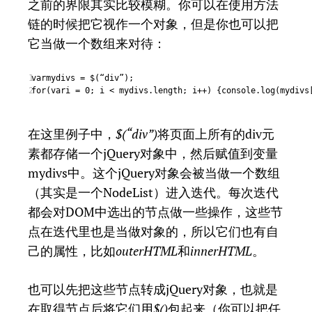
之前的界限其实比较模糊。你可以在使用方法
链的时候把它视作一个对象，但是你也可以把
它当做一个数组来对待：
varmydivs = $(“div”);
1
for(vari = 0; i < mydivs.length; i++) {console.log(mydivs
2
在这里例子中，
$(“div”)
将页面上所有的div元
素都存储一个jQuery对象中，然后赋值到变量
mydivs中。这个jQuery对象会被当做一个数组
（其实是一个NodeList）进入迭代。每次迭代
都会对DOM中选出的节点做一些操作，这些节
点在迭代里也是当做对象的，所以它们也有自
己的属性，比如
outerHTML
和
innerHTML
。
也可以先把这些节点转成jQuery对象，也就是
在取得节点后将它们用
$()
包起来（你可以把任