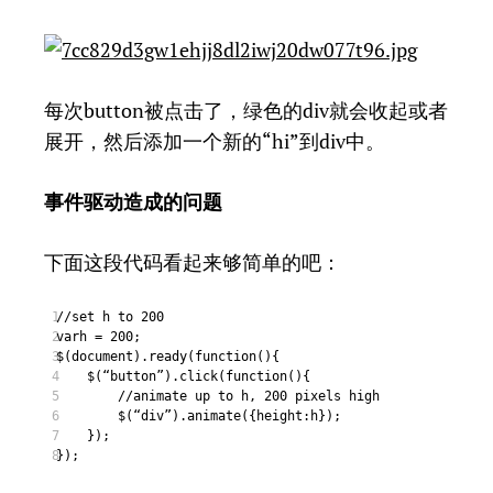
每次button被点击了，绿色的div就会收起或者
展开，然后添加一个新的“hi”到div中。
事件驱动造成的问题
下面这段代码看起来够简单的吧：
//set h to 200
1
varh = 200;
2
$(document).ready(function(){
3
$(“button”).click(function(){
4
//animate up to h, 200 pixels high
5
$(“div”).animate({height:h});
6
});
7
});
8