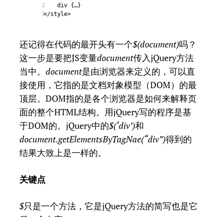
div {…}
2
</style>
3
还记得在代码的最开头有一个
$(document)
吗？
这一步是要把JS变量
document
传入jQuery方法
当中。
document
是由浏览器来定义的，可以直
接使用，它指的是文档对象模型（DOM）的最
顶层。DOM指的是各个浏览器是如何来解释页
面的整个HTML结构。用jQuery写的程序是基
于DOM的。jQuery中的
$(‘div’)
和
document.getElementsByTagNae(“div”)
得到的
结果大致上是一样的。
关键点
$
只是一个方法，它是jQuery方法的简写也是它