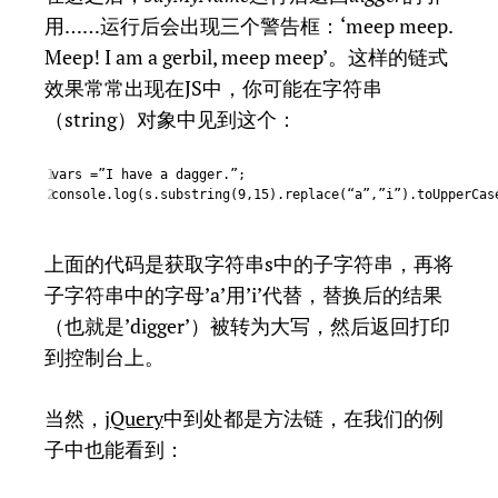
用……运行后会出现三个警告框：‘meep meep.
Meep! I am a gerbil, meep meep’。这样的链式
效果常常出现在JS中，你可能在字符串
（string）对象中见到这个：
vars =”I have a dagger.”;
1
console.log(s.substring(9,15).replace(“a”,”i”).toUpperCas
2
上面的代码是获取字符串s中的子字符串，再将
子字符串中的字母’a’用’i’代替，替换后的结果
（也就是’digger’）被转为大写，然后返回打印
到控制台上。
当然，
jQuery
中到处都是方法链，在我们的例
子中也能看到：