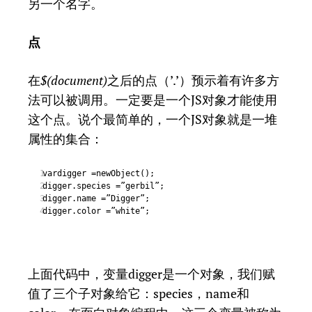
另一个名字。
点
在
$(document)
之后的点（’.’）预示着有许多方
法可以被调用。一定要是一个JS对象才能使用
这个点。说个最简单的，一个JS对象就是一堆
属性的集合：
vardigger =newObject();
1
digger.species =”gerbil”;
2
digger.name =”Digger”;
3
digger.color =”white”;
4
上面代码中，变量digger是一个对象，我们赋
值了三个子对象给它：species，name和