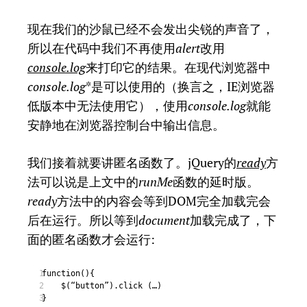
现在我们的沙鼠已经不会发出尖锐的声音了，
所以在代码中我们不再使用
alert
改用
console.log
来打印它的结果。在现代浏览器中
console.log
*是可以使用的（换言之，IE浏览器
低版本中无法使用它），使用
console.log
就能
安静地在浏览器控制台中输出信息。
我们接着就要讲匿名函数了。jQuery的
ready
方
法可以说是上文中的
runMe
函数的延时版。
ready
方法中的内容会等到DOM完全加载完会
后在运行。所以等到
document
加载完成了，下
面的匿名函数才会运行:
function(){
1
$(“button”).click (…)
2
}
3