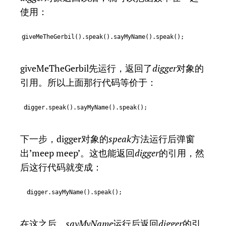
使用：
giveMeTheGerbil().speak().sayMyName().speak();
1
giveMeTheGerbil先运行，返回了
digger
对象的
引用。所以上面那行代码等价于：
digger.speak().sayMyName().speak();
1
下一步，digger对象的
speak
方法运行后弹窗
出’meep meep’。这也能返回
digger
的引用，然
后这行代码就变成：
digger.sayMyName().speak();
1
在这之后，
sayMyName
运行后返回
digger
的引