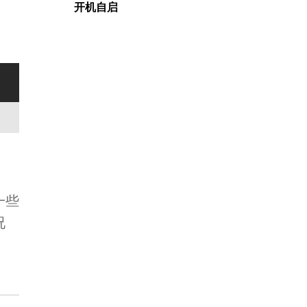
开机自启
一些
况