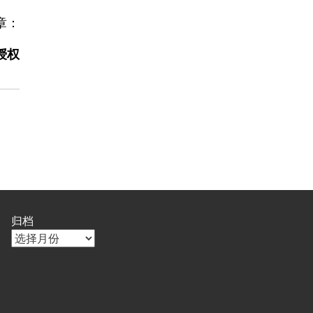
章：
 授权
归档