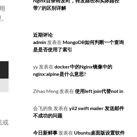
Nginx目录转发时，转发路径和实际路径
用
带’/’的区别详解
理。
近期评论
admin
发表在
MongoDB如何判断一个查询
是是否使用了索引
yy
发表在
docker中的Nginx镜像中的
nginx:alpine是什么意思?
Zihao Meng
发表在
使用left join代替not in
会飞的鱼
发表在
yii2 swift mailer 发送邮件
不成功的问题
机或
今日新鲜事
发表在
Ubuntu桌面版设置软件