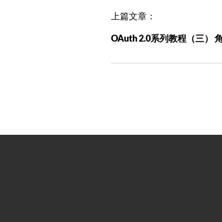
文
上篇文章：
章
OAuth 2.0系列教程（三） 
导
航