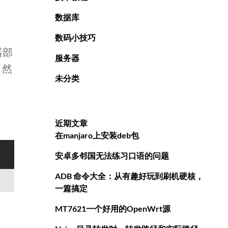
数据库
数码小技巧
器部
服务器
，然
未分类
近期文章
在manjaro上安装deb包
安卓多邻国无法练习口语的问题
ADB 命令大全：从有趣好玩到刷机硬核，
一篇搞定
MT7621一个好用的OpenWrt源