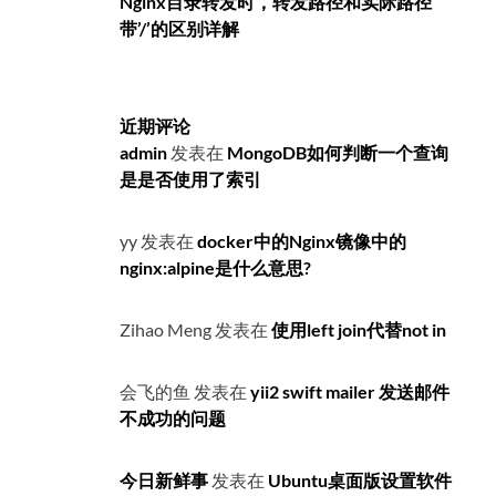
Nginx目录转发时，转发路径和实际路径
带’/’的区别详解
近期评论
admin
发表在
MongoDB如何判断一个查询
是是否使用了索引
yy
发表在
docker中的Nginx镜像中的
nginx:alpine是什么意思?
Zihao Meng
发表在
使用left join代替not in
会飞的鱼
发表在
yii2 swift mailer 发送邮件
不成功的问题
今日新鲜事
发表在
Ubuntu桌面版设置软件