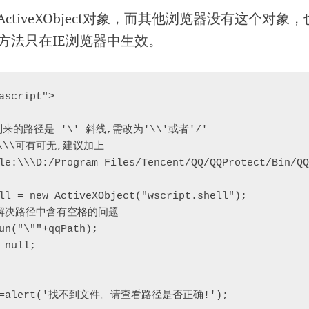
ctiveXObject对象，而其他浏览器没有这个对象，
方法只在IE浏览器中生效。
ascript">

复制来的路径是 '\' 斜线,需改为'\\'或者'/'

:\\\可有可无,建议加上

le:\\\D:/Program Files/Tencent/QQ/QQProtect/Bin/QQ
ll = new ActiveXObject("wscript.shell");

\" 解决路径中含有空格的问题

un("\""+qqPath);

null;

part=alert('找不到文件。请查看路径是否正确!');
