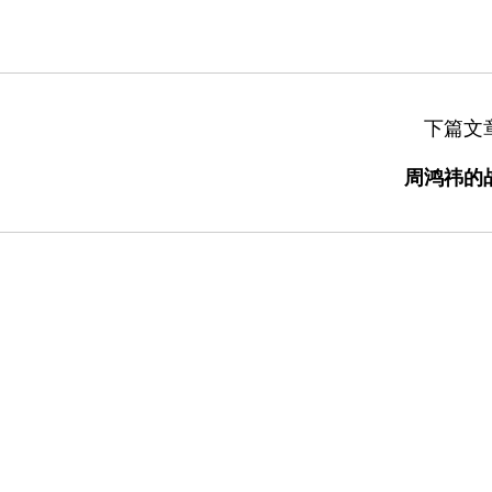
下篇文
周鸿祎的