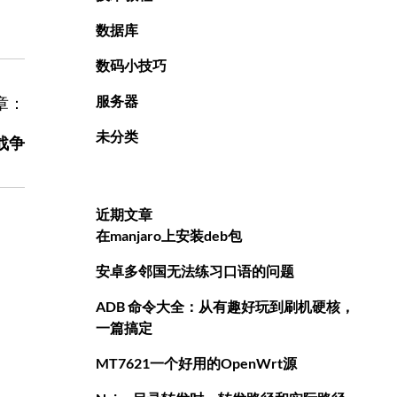
数据库
数码小技巧
服务器
章：
未分类
战争
近期文章
在manjaro上安装deb包
安卓多邻国无法练习口语的问题
ADB 命令大全：从有趣好玩到刷机硬核，
一篇搞定
MT7621一个好用的OpenWrt源