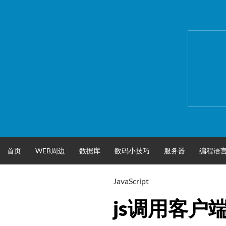
跳
至
正
文
首页
WEB周边
数据库
数码小技巧
服务器
编程语
JavaScript
js调用客户