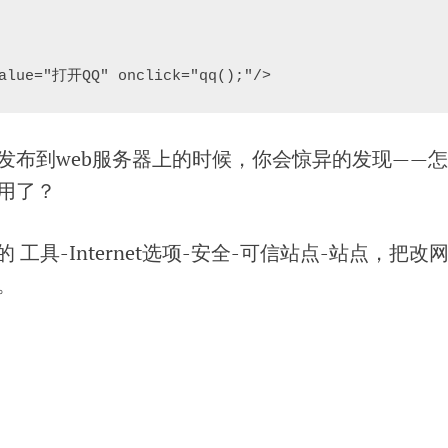
value="打开QQ" onclick="qq();"/>
发布到web服务器上的时候，你会惊异的发现——
用了？
 工具-Internet选项-安全-可信站点-站点，把改
。